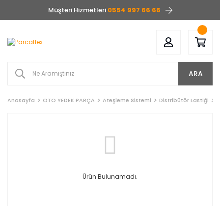
Müşteri Hizmetleri
0554 997 66 66
ARA
Anasayfa
OTO YEDEK PARÇA
Ateşleme Sistemi
Distribütör Lastiği
R
Ürün Bulunamadı.