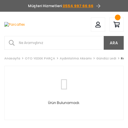
Müşteri Hizmetleri
0554 997 66 66
ARA
Anasayfa
OTO YEDEK PARÇA
Aydınlatma Aksamı
Gündüz Ledi
Roll
Ürün Bulunamadı.