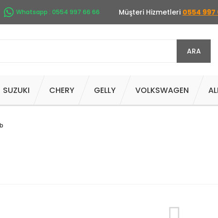
Müşteri Hizmetleri
0554 997 
Whatsapp : 0554 997 66 66
ARA
SUZUKI
CHERY
GELLY
VOLKSWAGEN
AL
b