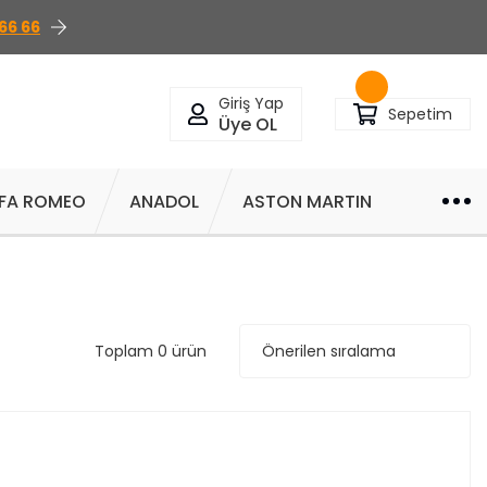
66 66
Giriş Yap
Sepetim
Üye OL
FA ROMEO
ANADOL
ASTON MARTIN
Toplam 0 ürün