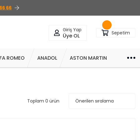
66 66
Giriş Yap
Sepetim
Üye OL
FA ROMEO
ANADOL
ASTON MARTIN
Toplam 0 ürün