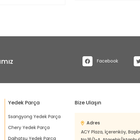
ımız
Facebook
Yedek Parça
Bize Ulaşın
Ssangyong Yedek Parça
Adres
Chery Yedek Parça
ACY Plaza, İçerenköy, Başı
Daihatsu Yedek Parça
No:16/1-A, Ataşehir/İstanbul