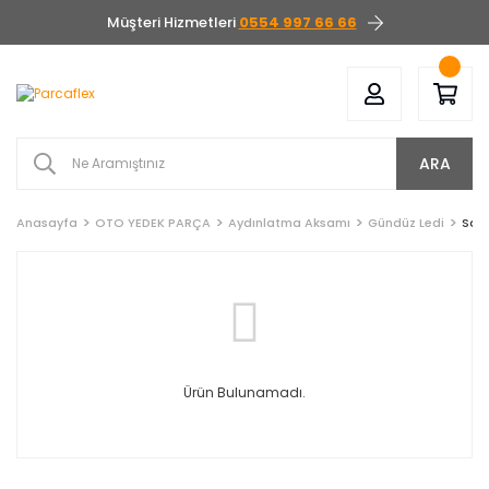
Müşteri Hizmetleri
0554 997 66 66
ARA
Anasayfa
OTO YEDEK PARÇA
Aydınlatma Aksamı
Gündüz Ledi
Saa
Ürün Bulunamadı.