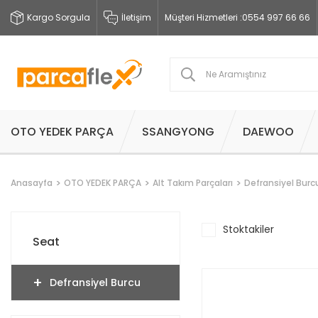
Kargo Sorgula
İletişim
Müşteri Hizmetleri :
0554 997 66 66
OTO YEDEK PARÇA
SSANGYONG
DAEWOO
Anasayfa
OTO YEDEK PARÇA
Alt Takım Parçaları
Defransiyel Burc
Stoktakiler
Seat
Defransiyel Burcu