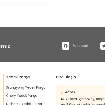
ımız
Facebook
Yedek Parça
Bize Ulaşın
Ssangyong Yedek Parça
Adres
Chery Yedek Parça
ACY Plaza, İçerenköy, Başı
Daihatsu Yedek Parça
No:16/1-A, Ataşehir/İstanbul