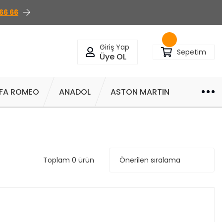
66 66
Giriş Yap
Sepetim
Üye OL
FA ROMEO
ANADOL
ASTON MARTIN
Toplam 0 ürün