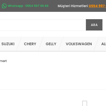
Müşteri Hizmetleri
0554 997 
Whatsapp : 0554 997 66 66
ARA
SUZUKI
CHERY
GELLY
VOLKSWAGEN
AL
mart