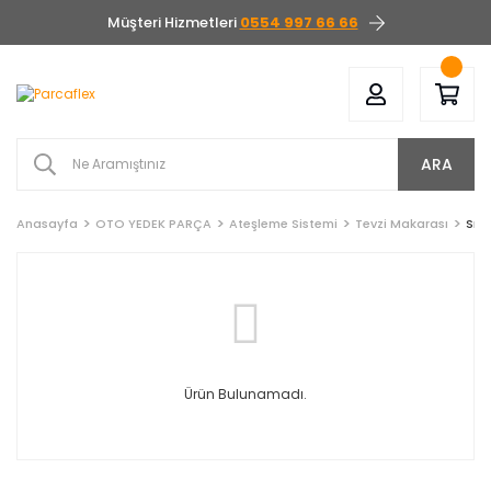
Müşteri Hizmetleri
0554 997 66 66
ARA
Anasayfa
OTO YEDEK PARÇA
Ateşleme Sistemi
Tevzi Makarası
Sma
Ürün Bulunamadı.