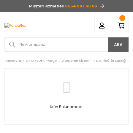
Müşteri Hizmetleri
0554 997 66 66
ARA
Anasayfa
OTO YEDEK PARÇA
Ateşleme Sistemi
Distribütör Lastiği
T
Ürün Bulunamadı.