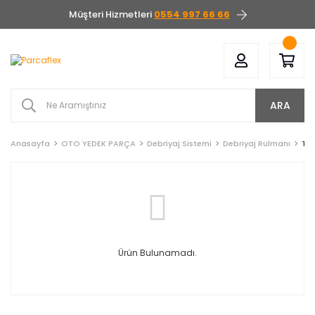
Müşteri Hizmetleri
0554 997 66 66
ARA
Anasayfa
OTO YEDEK PARÇA
Debriyaj Sistemi
Debriyaj Rulmanı
To
Ürün Bulunamadı.