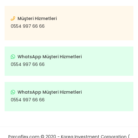
Punto
Vanette
Subap
Ş
Tr
Qubo
X-Trail
Müşteri Hizmetleri
Subap İt
0554 997 66 66
Ön Ta
Xterra
Regata
Subap 
Arka
Ritmo
Subap
Tamp
Scudo
WhatsApp Müşteri Hizmetleri
Takım 
0554 997 66 66
Tam
Sedici
Te
Co
T
Seicento
Em
Trige
WhatsApp Müşteri Hizmetleri
Stilo
Ö
0554 997 66 66
Volant S
De
Strada
Ya
Ar
Talento
De
Yağ Kart
Tempra
Ta
Parcaflex.com © 2020 - Korea Investment Corporation (
Ya