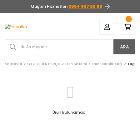
Müşteri Hizmetleri
0554 997 66 66
ARA
Anasayfa
OTO YEDEK PARÇA
Fren Sistemi
Fren Hidrolik Yağı
Togg
Ürün Bulunamadı.