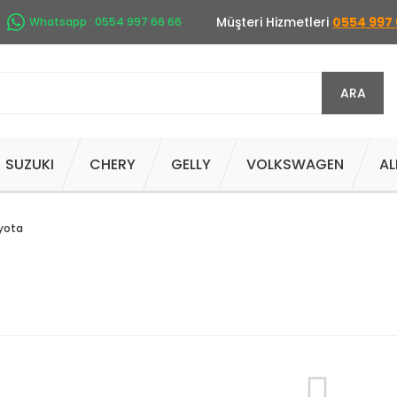
Müşteri Hizmetleri
0554 997 
Whatsapp : 0554 997 66 66
ARA
SUZUKI
CHERY
GELLY
VOLKSWAGEN
AL
yota