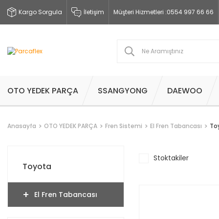
Kargo Sorgula
İletişim
Müşteri Hizmetleri :
0554 997 66 66
OTO YEDEK PARÇA
SSANGYONG
DAEWOO
Anasayfa
OTO YEDEK PARÇA
Fren Sistemi
El Fren Tabancası
To
Stoktakiler
Toyota
El Fren Tabancası