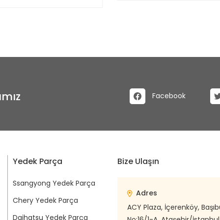
ımız
Facebook
Yedek Parça
Bize Ulaşın
Ssangyong Yedek Parça
Adres
Chery Yedek Parça
ACY Plaza, İçerenköy, Başı
Daihatsu Yedek Parça
No:16/1-A, Ataşehir/İstanbul