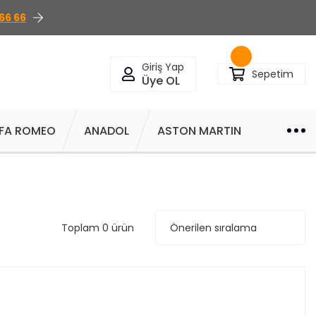
66 66
Giriş Yap
Sepetim
Üye OL
FA ROMEO
ANADOL
ASTON MARTIN
Toplam 0 ürün