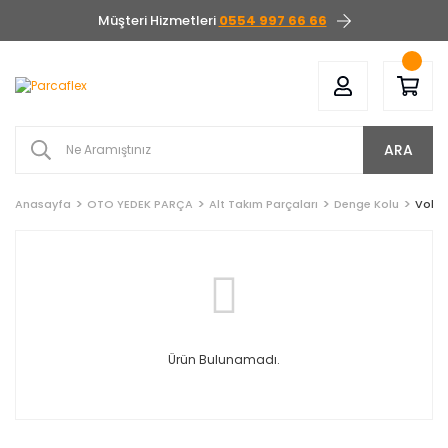
Müşteri Hizmetleri
0554 997 66 66
ARA
Anasayfa
OTO YEDEK PARÇA
Alt Takım Parçaları
Denge Kolu
Volvo
Ürün Bulunamadı.