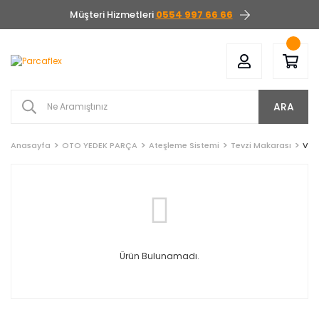
Müşteri Hizmetleri
0554 997 66 66
ARA
Anasayfa
OTO YEDEK PARÇA
Ateşleme Sistemi
Tevzi Makarası
Vol
Ürün Bulunamadı.