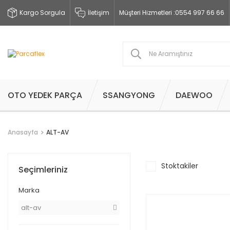
Kargo Sorgula
İletişim
Müşteri Hizmetleri :
0554 997 66 66
OTO YEDEK PARÇA
SSANGYONG
DAEWOO
Anasayfa
ALT-AV
Stoktakiler
Seçimleriniz
Marka
alt-av