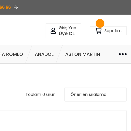
66 66
Giriş Yap
Sepetim
Üye OL
FA ROMEO
ANADOL
ASTON MARTIN
Toplam 0 ürün