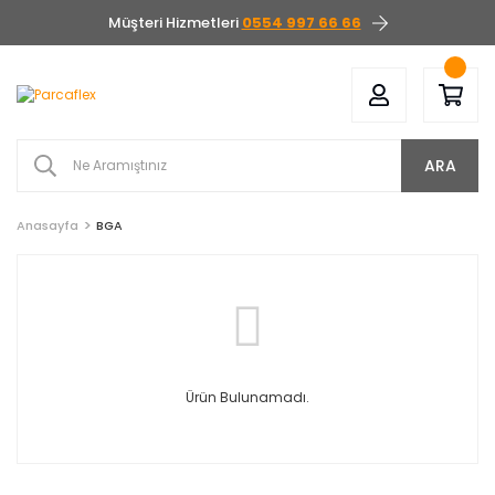
Müşteri Hizmetleri
0554 997 66 66
ARA
Anasayfa
BGA
Ürün Bulunamadı.