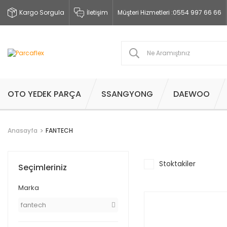
Kargo Sorgula
İletişim
Müşteri Hizmetleri :
0554 997 66 66
OTO YEDEK PARÇA
SSANGYONG
DAEWOO
Anasayfa
FANTECH
Stoktakiler
Seçimleriniz
Marka
fantech