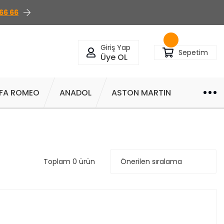
66 66
Giriş Yap
Sepetim
Üye OL
FA ROMEO
ANADOL
ASTON MARTIN
Toplam 0 ürün