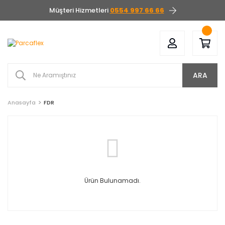
Müşteri Hizmetleri
0554 997 66 66
ARA
Anasayfa
FDR
Ürün Bulunamadı.