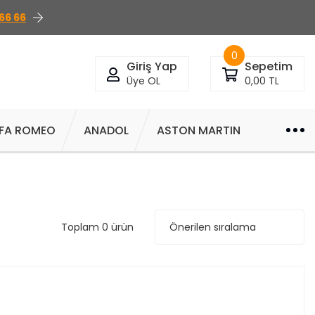
66 66
0
Giriş Yap
Sepetim
Üye OL
0,00 TL
FA ROMEO
ANADOL
ASTON MARTIN
Toplam 0 ürün