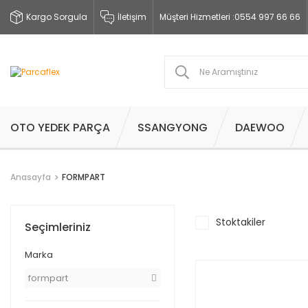
Kargo Sorgula
İletişim
Müşteri Hizmetleri :
0554 997 66 66
OTO YEDEK PARÇA
SSANGYONG
DAEWOO
Anasayfa
FORMPART
Stoktakiler
Seçimleriniz
Marka
formpart