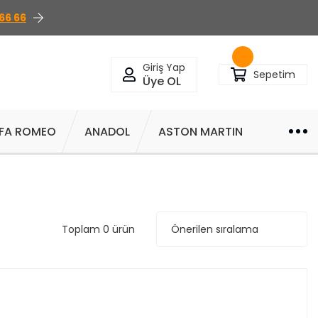
66 66
Giriş Yap
Sepetim
Üye OL
FA ROMEO
ANADOL
ASTON MARTIN
Toplam 0 ürün