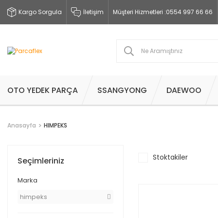
Kargo Sorgula
İletişim
Müşteri Hizmetleri :
0554 997 66 66
OTO YEDEK PARÇA
SSANGYONG
DAEWOO
Anasayfa
HIMPEKS
Stoktakiler
Seçimleriniz
Marka
himpeks