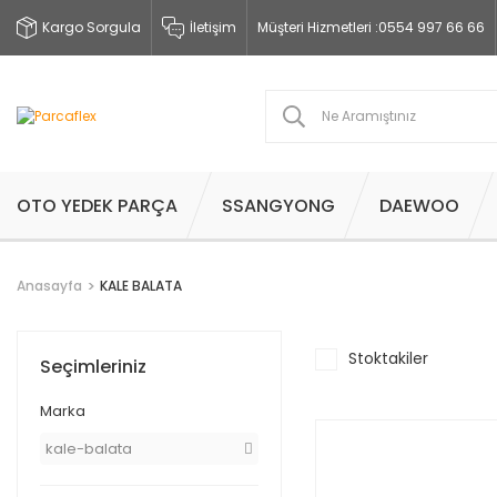
Kargo Sorgula
İletişim
Müşteri Hizmetleri :
0554 997 66 66
OTO YEDEK PARÇA
SSANGYONG
DAEWOO
Anasayfa
KALE BALATA
Stoktakiler
Seçimleriniz
Marka
kale-balata