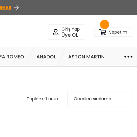
66 66
Giriş Yap
Sepetim
Üye OL
FA ROMEO
ANADOL
ASTON MARTIN
Toplam 0 ürün