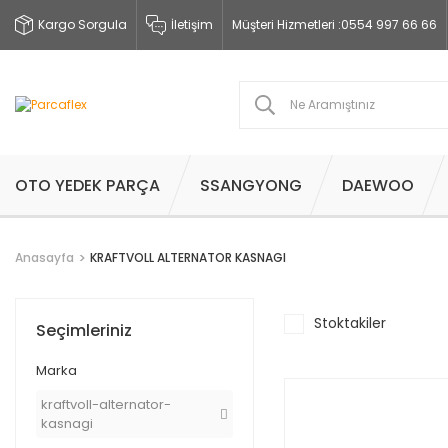
Kargo Sorgula
İletişim
Müşteri Hizmetleri :
0554 997 66 66
OTO YEDEK PARÇA
SSANGYONG
DAEWOO
Anasayfa
KRAFTVOLL ALTERNATOR KASNAGI
Stoktakiler
Seçimleriniz
Marka
kraftvoll-alternator-
kasnagi