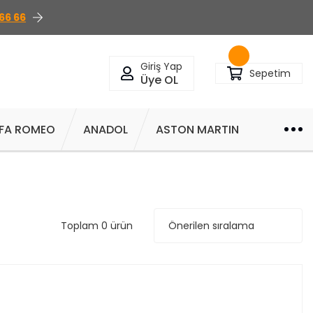
66 66
Giriş Yap
Sepetim
Üye OL
FA ROMEO
ANADOL
ASTON MARTIN
Toplam 0 ürün