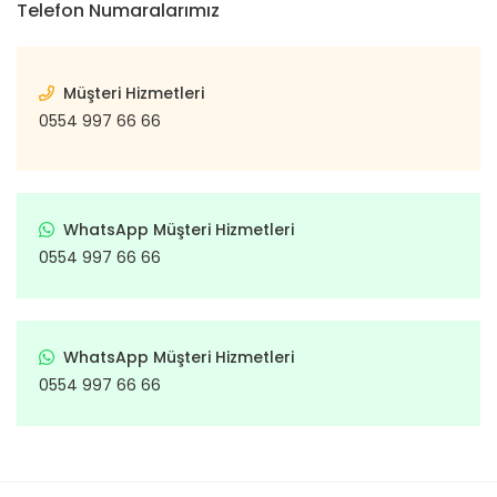
Telefon Numaralarımız
Punto
Vanette
Subap
Ş
Tr
Qubo
X-Trail
Subap İt
Müşteri Hizmetleri
Ön Ta
Xterra
Regata
Subap 
0554 997 66 66
Arka
Ritmo
Subap
Tamp
Scudo
Takım 
WhatsApp Müşteri Hizmetleri
Tam
Sedici
Te
0554 997 66 66
Co
T
Seicento
Em
Trige
Stilo
Ö
WhatsApp Müşteri Hizmetleri
Volant S
De
Strada
0554 997 66 66
Ya
Ar
Talento
De
Yağ Kart
Tempra
Ta
Ya