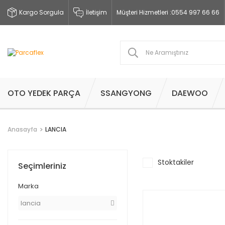
Kargo Sorgula
İletişim
Müşteri Hizmetleri :
0554 997 66 66
OTO YEDEK PARÇA
SSANGYONG
DAEWOO
Anasayfa
LANCIA
Stoktakiler
Seçimleriniz
Marka
lancia