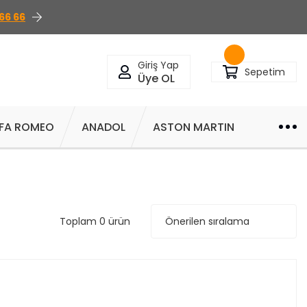
66 66
Giriş Yap
Sepetim
Üye OL
FA ROMEO
ANADOL
ASTON MARTIN
Toplam 0 ürün