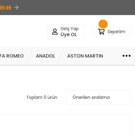
66 66
Giriş Yap
Sepetim
Üye OL
FA ROMEO
ANADOL
ASTON MARTIN
Toplam 0 ürün