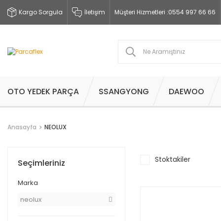
Kargo Sorgula
İletişim
Müşteri Hizmetleri :
0554 997 66 66
OTO YEDEK PARÇA
SSANGYONG
DAEWOO
Anasayfa
NEOLUX
Stoktakiler
Seçimleriniz
Marka
neolux