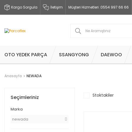
Kargo Sorgula
İletişim
Müşteri Hizmetleri :
0554 997 66 66
OTO YEDEK PARÇA
SSANGYONG
DAEWOO
Anasayfa
NEWADA
Stoktakiler
Seçimleriniz
Marka
newada