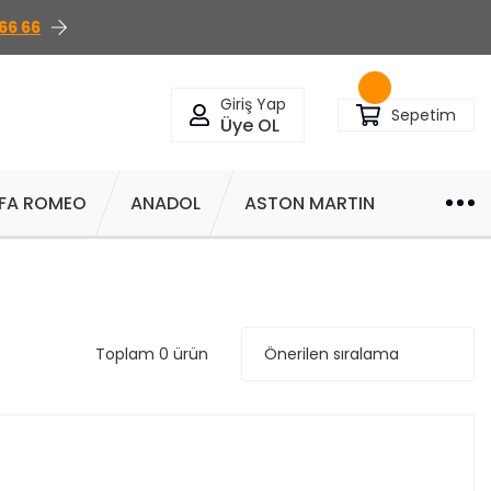
66 66
Giriş Yap
Sepetim
Üye OL
FA ROMEO
ANADOL
ASTON MARTIN
Toplam 0 ürün