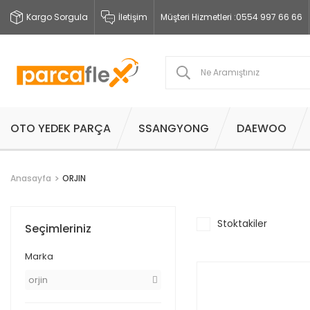
Kargo Sorgula
İletişim
Müşteri Hizmetleri :
0554 997 66 66
OTO YEDEK PARÇA
SSANGYONG
DAEWOO
Anasayfa
ORJIN
Stoktakiler
Seçimleriniz
Marka
orjin