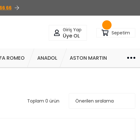
66 66
Giriş Yap
Sepetim
Üye OL
FA ROMEO
ANADOL
ASTON MARTIN
Toplam 0 ürün