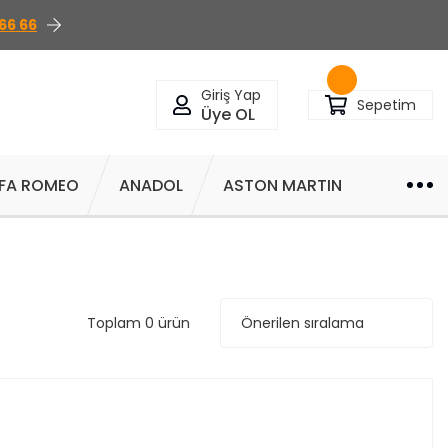
66 66
Giriş Yap
Sepetim
Üye OL
FA ROMEO
ANADOL
ASTON MARTIN
Toplam 0 ürün