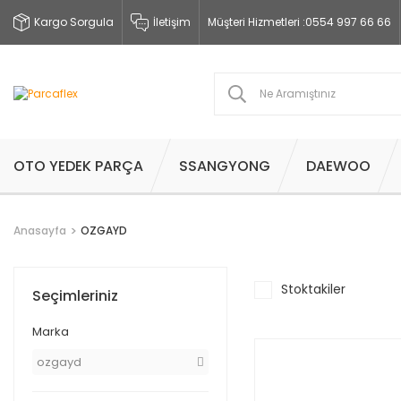
Kargo Sorgula
İletişim
Müşteri Hizmetleri :
0554 997 66 66
OTO YEDEK PARÇA
SSANGYONG
DAEWOO
Anasayfa
OZGAYD
Stoktakiler
Seçimleriniz
Marka
ozgayd